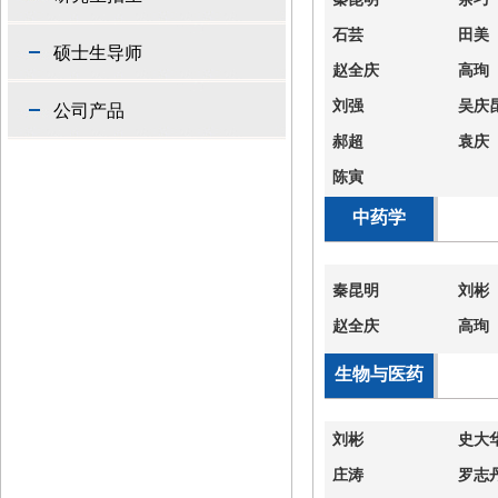
石芸
田美
硕士生导师
赵全庆
高珣
刘强
吴庆
公司产品
郝超
袁庆
陈寅
中药学
秦昆明
刘彬
赵全庆
高珣
生物与医药
刘彬
史大
庄涛
罗志