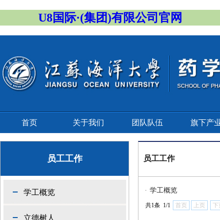
U8国际·(集团)有限公司官网
首页
关于我们
团队队伍
旗下产
员工工作
员工工作
学工概览
·
学工概览
共1条 1/1
首页
上页
下
立德树人