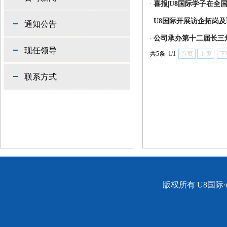
喜报|U8国际学子在
·
U8国际开展访企拓岗
·
通知公告
公司承办第十二届长三
·
现任领导
共5条 1/1
首页
上页
下
联系方式
版权所有 U8国际