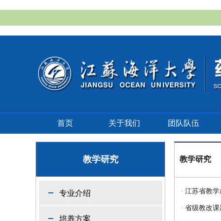
首页
关于我们
团队队伍
教学研究
教学研究
江苏省教学
·
专业介绍
省级教改课
·
培养方案