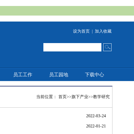
设为首页
|
加入收藏
员工工作
员工园地
下载中心
当前位置：
首页
>>
旗下产业
>>
教学研究
2022-03-24
2022-01-21