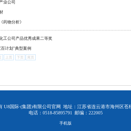
产业公司
材
《药物分析》
化工公司产品优秀成果二等奖
双百计划”典型案例
页
上页
下页
尾页
有 U8国际·(集团)有限公司官网 地址：江苏省连云港市海州区苍梧
电话：0518-85895791 邮编：222005
手机版