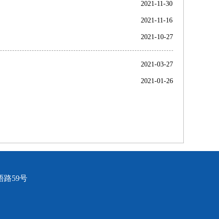
2021-11-30
2021-11-16
2021-10-27
2021-03-27
2021-01-26
路59号