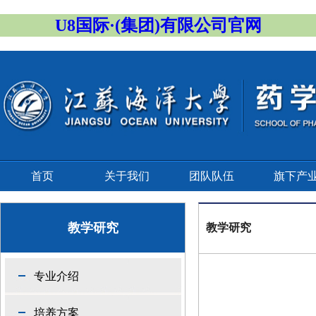
U8国际·(集团)有限公司官网
首页
关于我们
团队队伍
旗下产
教学研究
教学研究
专业介绍
培养方案