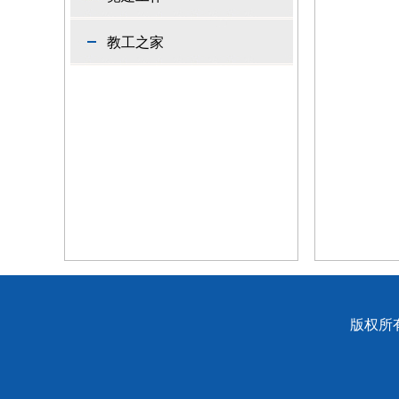
教工之家
版权所