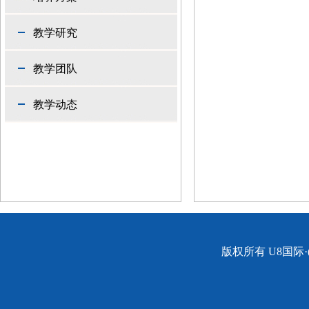
教学研究
教学团队
教学动态
版权所有 U8国际