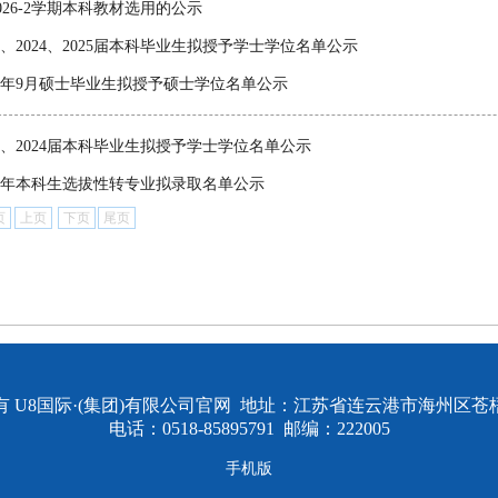
-2026-2学期本科教材选用的公示
23、2024、2025届本科毕业生拟授予学士学位名单公示
025年9月硕士毕业生拟授予硕士学位名单公示
23、2024届本科毕业生拟授予学士学位名单公示
025年本科生选拔性转专业拟录取名单公示
页
上页
下页
尾页
有 U8国际·(集团)有限公司官网 地址：江苏省连云港市海州区苍梧
电话：0518-85895791 邮编：222005
手机版