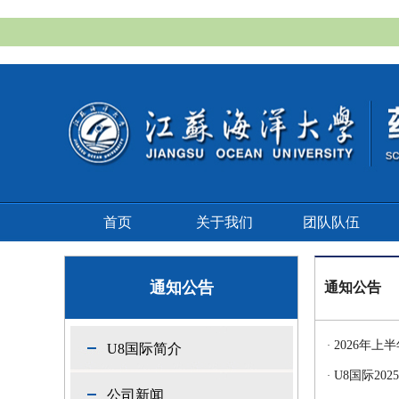
首页
关于我们
团队队伍
通知公告
通知公告
2026年上
·
U8国际简介
U8国际20
·
公司新闻