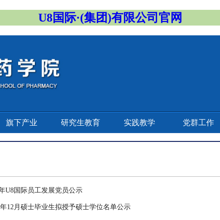
U8国际·(集团)有限公司官网
旗下产业
研究生教育
实践教学
党群工作
半年U8国际员工发展党员公示
25年12月硕士毕业生拟授予硕士学位名单公示