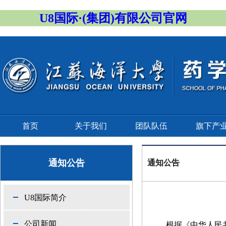
U8国际·(集团)有限公司官网
首页
关于我们
团队队伍
旗下产
通知公告
通知公告
U8国际简介
公司新闻
根据
《
中华人民