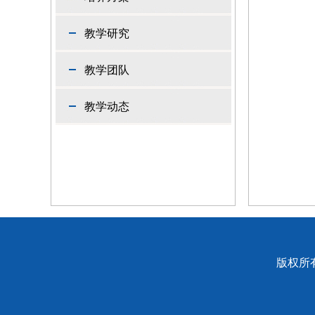
教学研究
教学团队
教学动态
版权所