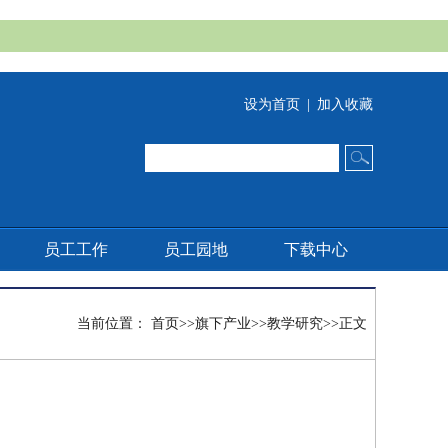
设为首页
|
加入收藏
员工工作
员工园地
下载中心
当前位置：
首页
>>
旗下产业
>>
教学研究
>>
正文