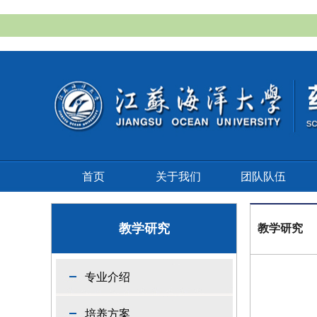
首页
关于我们
团队队伍
教学研究
教学研究
专业介绍
培养方案