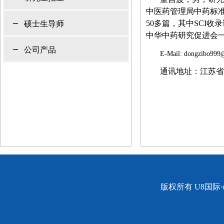
中医药管理局中药标
50
多篇，其中
SCI
收录
硕士生导师
中华中药研究促进会
公司产品
E-Mail: dongzibo99
通讯地址：江苏省
版权所有 U8国际