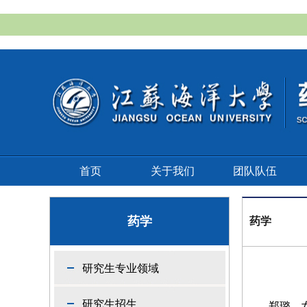
首页
关于我们
团队队伍
药学
药学
研究生专业领域
研究生招生
郑璐
，