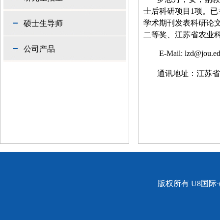
士后科研项目
1
项。已
学术期刊发表科研论
硕士生导师
二等奖、江苏省农业
公司产品
E-Mail: lzd@jou.e
通讯地址：江苏省
版权所有 U8国际