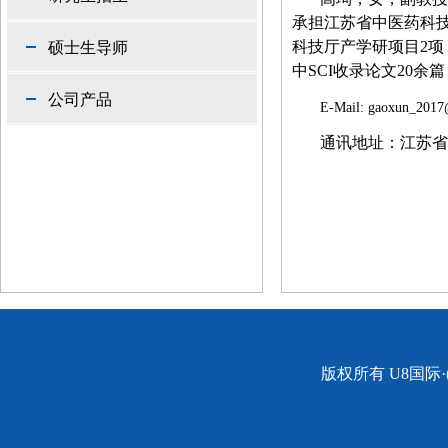
承担
江苏省中医药科
科技厅产学研项目
2
项
硕士生导师
中
SCI
收录论文
20
余篇
公司产品
E-Mail: gaoxun_201
通讯地址：江苏省
版权所有 U8国际