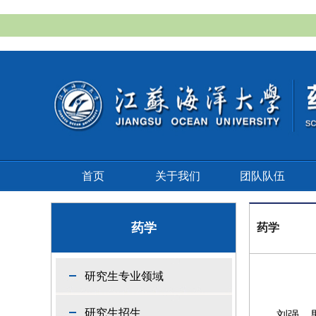
首页
关于我们
团队队伍
药学
药学
研究生专业领域
研究生招生
刘强，