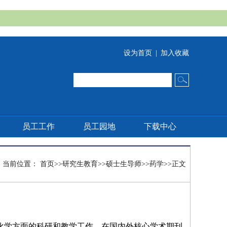
设为首页
|
加入收藏
员工工作
员工园地
下载中心
当前位置：
首页
>>
研究生教育
>>
硕士生导师
>>
药学
>>
正文
化学方面的科研和教学工作。在国内外核心学术期刊