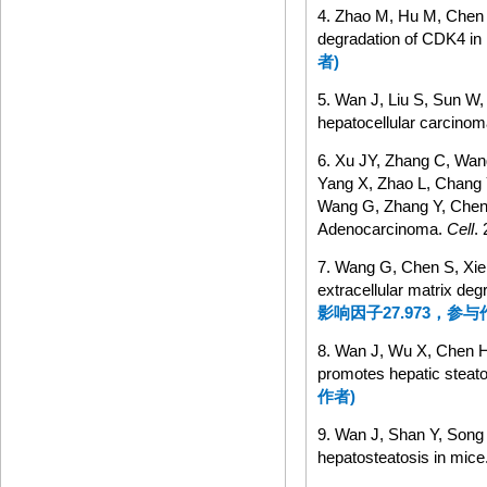
4. Zhao M, Hu M, Chen 
degradation of CDK4 in
者
)
5. Wan J, Liu S, Sun W,
hepatocellular carcino
6. Xu JY, Zhang C, Wang
Yang X, Zhao L, Chang 
Wang G, Zhang Y, Cheng 
Adenocarcinoma.
Cell
.
7. Wang G, Chen S, Xie
extracellular matrix d
影响因子
27.973
，参与
8. Wan J, Wu X, Chen H,
promotes hepatic steato
作者
)
9. Wan J, Shan Y, Song 
hepatosteatosis in mice