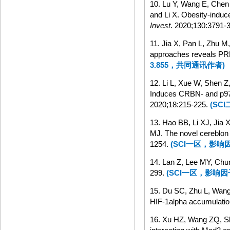
10. Lu Y, Wang E, Chen 
and Li X. Obesity-induc
Invest
. 2020;130:3791-
11. Jia X, Pan L, Zhu M
approaches reveals PR
3.855
，共同通讯作者
)
12. Li L, Xue W, Shen Z
Induces CRBN- and p97
2020;18:215-225.
(SCI
13. Hao BB, Li XJ, Jia
MJ. The novel cereblon 
1254.
(SCI
一区，影响
14. Lan Z, Lee MY, Chu
299.
(SCI
一区，影响因
15. Du SC, Zhu L, Wang
HIF-1alpha accumulatio
16. Xu HZ, Wang ZQ, Sh