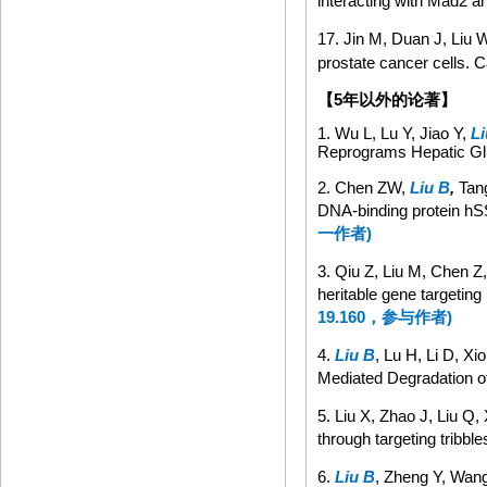
interacting with Mad2 
17.
Jin M, Duan J, Liu W
prostate cancer cells. C
【
5年以外的论著
】
1. Wu L, Lu Y, Jiao Y,
Li
Reprograms Hepatic Gl
2. Chen ZW,
Liu B
,
Tang
DNA-binding protein h
一作者
)
3. Qiu Z, Liu M, Chen Z
heritable gene targeting
19.160
，参与作者
)
4.
Liu B
, Lu H, Li D, X
Mediated Degradation o
5. Liu X, Zhao J, Liu Q,
through targeting tribb
6.
Liu B
, Zheng Y, Wan