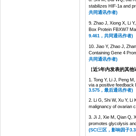
stabilizes HIF-1a and p
共同通讯作者
)
9. Zhao J, Xiong X, Li Y
Box Protein FBXW7 Mai
9.461
，共同通讯作者
)
10. Jiao Y, Zhao J, Zha
Containing Gene 4 Prom
共同通讯作者
)
近
5
年内发表的其他
【
1. Tong Y, Li J, Peng M
via a positive feedback 
3.575
，最后通讯作者
)
2. Li G, Shi W, Xu Y, Li
malignancy of ovarian 
3. Ji J, Xie M, Qian Q,
promotes glycolysis and
(SCI
三区，影响因子
3.