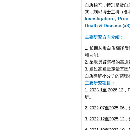
白质稳态，特别是蛋白
来，刘彬博士主持（含
Investigation
，
Proc 
Death & Disease (x3
主要研究方向介绍：
1. 长期从蛋白质翻译
和功能。
2. 采取另辟蹊径的
3. 通过高通量定量基因
/
白质降解小分子的药理
主要研究项目：
1. 2023-1
至
2026-12
，
研。
2. 2022-07
至
2025-06
，
3. 2022-12
至
2025-12
，
4. 2021-10
至
2023-10
，