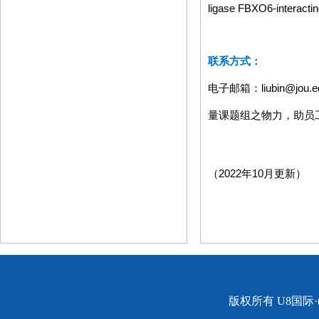
ligase FBXO6-interacti
联系方式：
电子邮箱：
liubin@jou.
量课题组之物力，助员
（
2022
年
10
月更新）
版权所有 U8国际