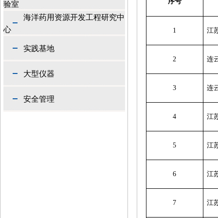
序号
验室
海洋药用资源开发工程研究中
心
1
江
实践基地
2
连
大型仪器
3
连
安全管理
4
江
5
江
6
江
7
江