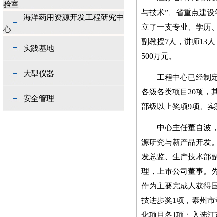
验室
与技术”、省重点建设
海洋药用资源开发工程研究中
立了一支专业、学历
心
副教授
7
人，讲师
13
人
实践基地
500
万元。
大型仪器
工程中心已经制
各级各类项目
20
项，
安全管理
部级以上奖项
9
项。实
中心主任董自波
源研究与新产品开发
发总监、生产技术部
理，上市公司董事。
作为主要完成人获得
技进步奖
1
项，泰州市
化项目各
1
项；入选江