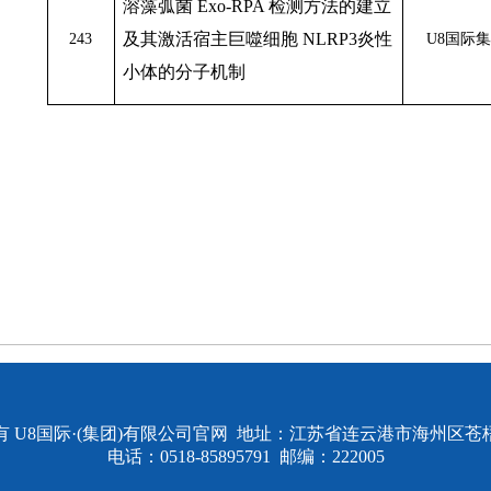
溶藻弧菌
Exo-RPA
检测方法的建立
及其激活宿主巨噬细胞
NLRP3
炎性
243
U8国际
小体的分子机制
有 U8国际·(集团)有限公司官网 地址：江苏省连云港市海州区苍梧
电话：0518-85895791 邮编：222005