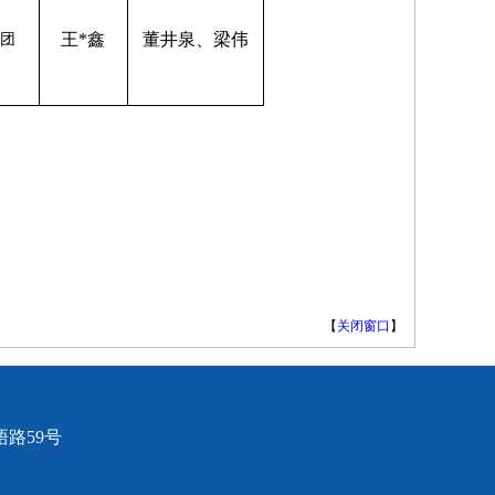
王*鑫
董井泉、梁伟
集团
【
关闭窗口
】
路59号