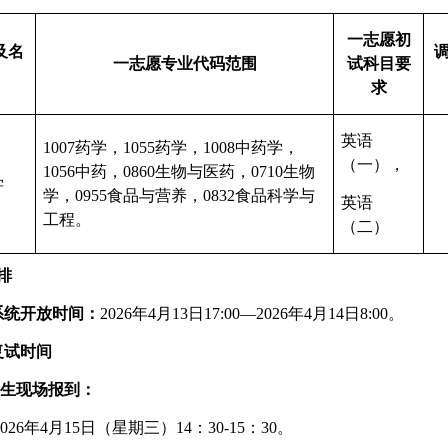
一志愿初
及名
一志愿专业代码范围
试科目要
求
英语
1007
药学，
1055
药学，
1008
中药学，
（一），
1056
中药，
0860
生物与医药，
0710
生物
学
学，
0955
食品与营养，
0832
食品科学与
英语
工程。
（二）
排
系统开放时间：
2026
年
4
月
13
日
17:00
—
2026
年
4
月
14
日
8:00。
复试时间
生现场报到：
026
年
4
月
15
日（星期三）
14
：
30-15
：
30
。