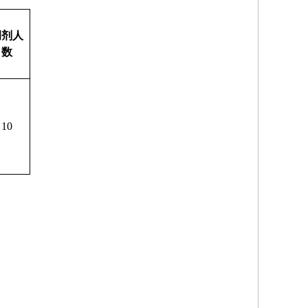
调剂人
数
10