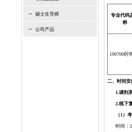
硕士生导师
专业代码
称
公司产品
100700
药
二、时间安
1.
调剂
2.
线下
（
1
）考
时间：
2