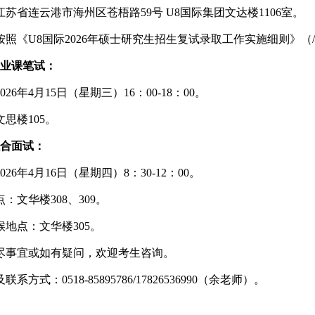
江苏省连云港市海州区苍梧路
59
号 U8国际集团文达楼
1106
室。
按照《U8国际
2026
年硕士研究生招生复试录取工作实施细则》（
业课笔试：
026
年
4
月
15
日（星期三）
16
：
00-18
：
00。
文思楼
105。
合面试：
026
年
4
月
16
日（星期四）
8
：
30-12
：
00
。
点：文华楼
308
、
309。
候地点：文华楼
305。
尽事宜或如有疑问，欢迎考生咨询。
及联系方式：
0518-85895786/17826536990
（
余老师
）
。