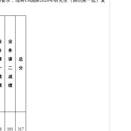
求，现将U8国际2026年研究生（调剂第一批）复
业
业
务
务
课
课
总
一
二
分
成
成
绩
绩
6
101
317