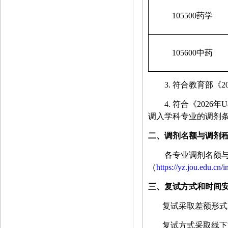
105500
药学
105600
中药
3.
符合
教育部《
2
4.
符合
《
2026
年
调入学科专业的调剂
二、调剂名额与调剂
各专业调剂名额
（
https://yz.jou.edu.cn/
三、复试方式和时间
复试采取差额形式
复试方式采取线下