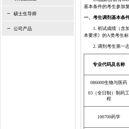
基本条件的考生参加
硕士生导师
一、考生调剂基本条
1. 初试
成绩（含
公司产品
本要求》的
A
类考生标
2.
调剂考生第一
专业代码及名称
086000
生物与医药
03
（全日制）制药
程
100700
药学