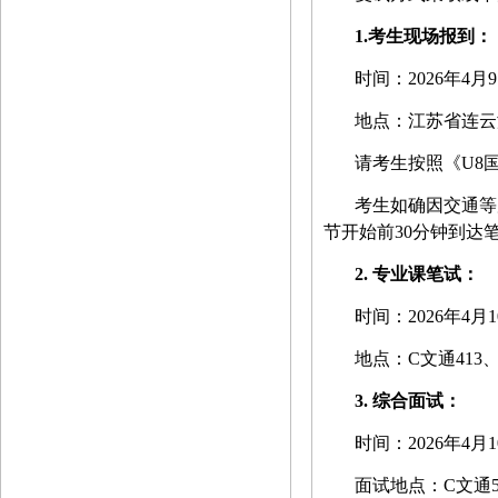
1.
考生现场报到：
时间：
2026
年
4
月
9
地点：江苏省连云
请考生按照《U8
考生如确因交通等
节开始前
30
分钟到达
2.
专业课笔试：
时间：
2026
年
4
月
1
地点：
C
文通
413
3.
综合面试：
时间：
2026
年
4
月
1
面试地点：
C
文通