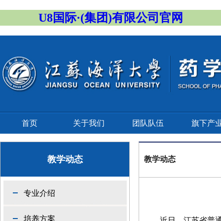
U8国际·(集团)有限公司官网
首页
关于我们
团队队伍
旗下产
教学动态
教学动态
专业介绍
培养方案
近日，江苏省普