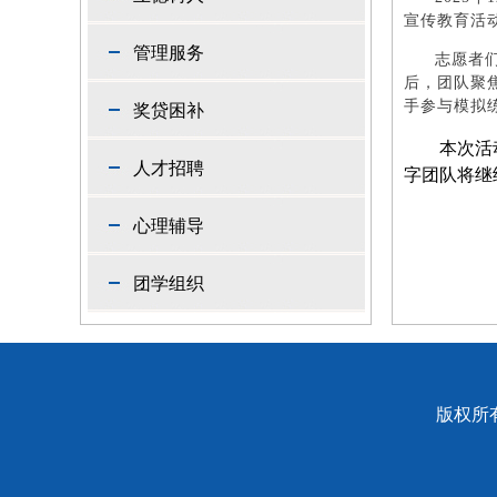
宣传教育活
管理服务
志愿者
后，团队聚
手参与模拟
奖贷困补
本次活
人才招聘
字团队将继
心理辅导
团学组织
版权所