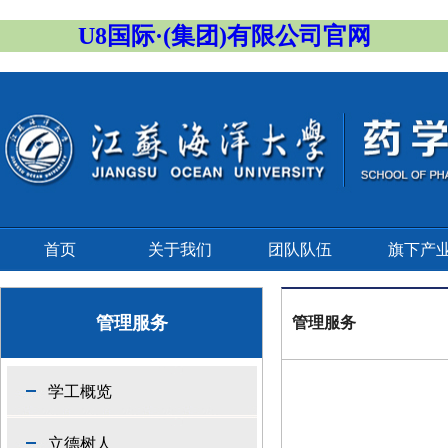
U8国际·(集团)有限公司官网
首页
关于我们
团队队伍
旗下产
管理服务
管理服务
学工概览
立德树人