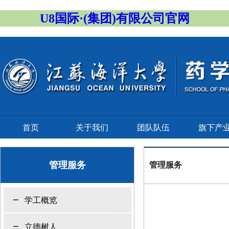
U8国际·(集团)有限公司官网
首页
关于我们
团队队伍
旗下产
管理服务
管理服务
学工概览
立德树人