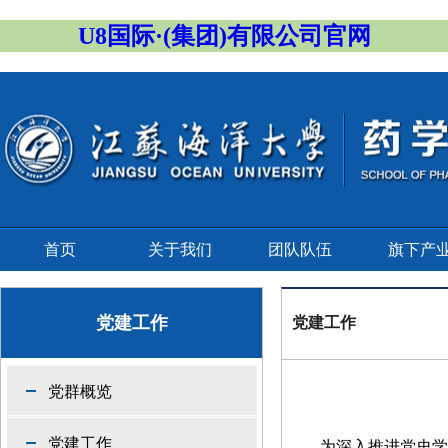
U8国际·(集团)有限公司官网
首页
关于我们
团队队伍
旗下产
党建工作
党建工作
党群概览
党建工作
为深入推进党史学